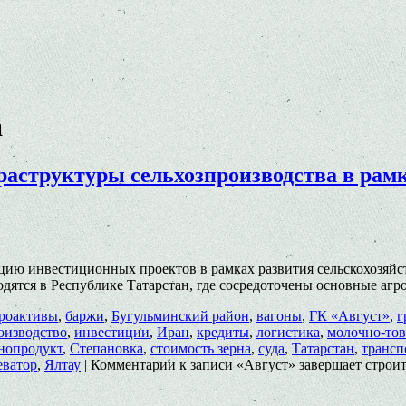
а
раструктуры сельхозпроизводства в рам
зацию инвестиционных проектов в рамках развития сельскохозяй
ятся в Республике Татарстан, где сосредоточены основные агр
роактивы
,
баржи
,
Бугульминский район
,
вагоны
,
ГК «Август»
,
г
оизводство
,
инвестиции
,
Иран
,
кредиты
,
логистика
,
молочно-то
нопродукт
,
Степановка
,
стоимость зерна
,
суда
,
Татарстан
,
трансп
еватор
,
Ялтау
|
Комментарии
к записи «Август» завершает строи