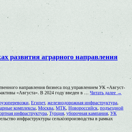
ках развития аграрного направления
ственного направления бизнеса под управлением УК «Август-
оактивы «Августа». В 2024 году введен в …
Читать далее
→
рузоперевозки
,
Египет
,
железнодорожная инфраструктура
,
варные комплексы
,
Москва
,
МТК
,
Новороссийск
,
подъездной
ортная инфраструктура
,
Турция
,
уборочная кампания
,
УК
тельство инфраструктуры сельхозпроизводства в рамках