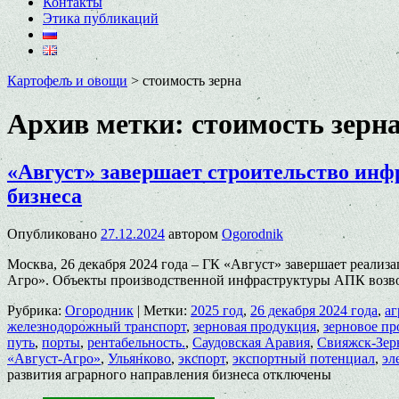
Контакты
Этика публикаций
Картофель и овощи
>
стоимость зерна
Архив метки:
стоимость зерн
«Август» завершает строительство инф
бизнеса
Опубликовано
27.12.2024
автором
Ogorodnik
Москва, 26 декабря 2024 года – ГК «Август» завершает реали
Агро». Объекты производственной инфраструктуры АПК возвод
Рубрика:
Огородник
|
Метки:
2025 год
,
26 декабря 2024 года
,
аг
железнодорожный транспорт
,
зерновая продукция
,
зерновое пр
путь
,
порты
,
рентабельность.
,
Саудовская Аравия
,
Свияжск-Зер
«Август-Агро»
,
Ульянково
,
экспорт
,
экспортный потенциал
,
эл
развития аграрного направления бизнеса
отключены