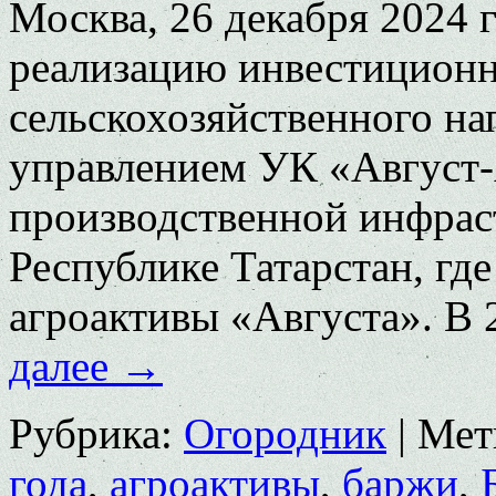
Москва, 26 декабря 2024 
реализацию инвестиционн
сельскохозяйственного на
управлением УК «Август-
производственной инфрас
Республике Татарстан, гд
агроактивы «Августа». В 
далее
→
Рубрика:
Огородник
|
Мет
года
,
агроактивы
,
баржи
,