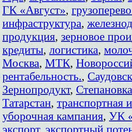
ГК «Август»
,
грузоперево
инфраструктура
,
железно
продукция
,
зерновое прои
кредиты
,
логистика
,
моло
Москва
,
МТК
,
Новоросси
рентабельность.
,
Саудовск
Зернопродукт
,
Степановк
Татарстан
,
транспортная 
уборочная кампания
,
УК 
экспорт
,
экспортный поте