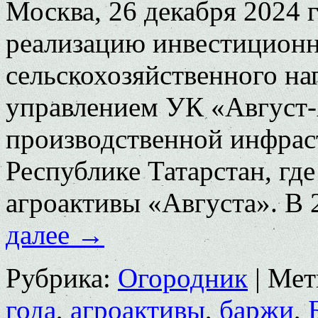
Москва, 26 декабря 2024 
реализацию инвестиционн
сельскохозяйственного на
управлением УК «Август-
производственной инфрас
Республике Татарстан, гд
агроактивы «Августа». В 
далее
→
Рубрика:
Огородник
|
Мет
года
,
агроактивы
,
баржи
,