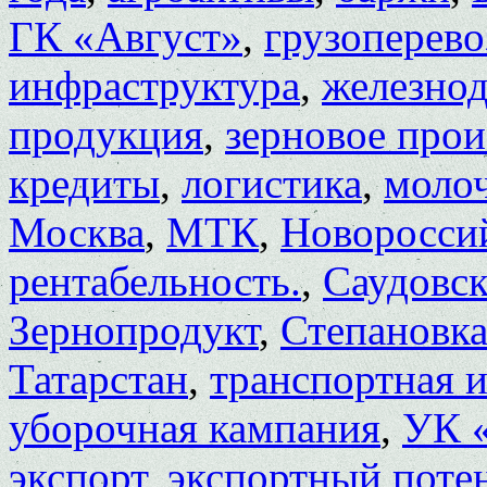
ГК «Август»
,
грузоперево
инфраструктура
,
железно
продукция
,
зерновое прои
кредиты
,
логистика
,
моло
Москва
,
МТК
,
Новоросси
рентабельность.
,
Саудовск
Зернопродукт
,
Степановк
Татарстан
,
транспортная 
уборочная кампания
,
УК 
экспорт
,
экспортный поте