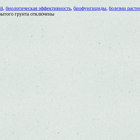
ий
,
биологическая эффективность
,
биофунгициды
,
болезни расте
рытого грунта
отключены