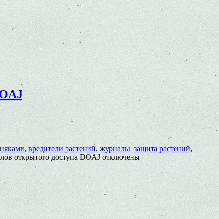
DOAJ
рняками
,
вредители растений
,
журналы
,
защита растений
,
алов открытого доступа DOAJ
отключены