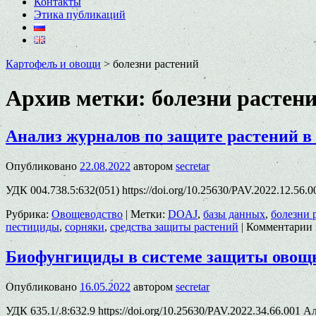
Контакты
Этика публикаций
Картофель и овощи
>
болезни растений
Архив метки:
болезни растен
Анализ журналов по защите растений в
Опубликовано
22.08.2022
автором
secretar
УДК 004.738.5:632(051) https://doi.org/10.25630/PAV.2022.12.56
Рубрика:
Овощеводство
|
Метки:
DOAJ
,
базы данных
,
болезни 
пестициды
,
сорняки
,
средства защиты растений
|
Комментарии
Биофунгициды в системе защиты овощн
Опубликовано
16.05.2022
автором
secretar
УДК 635.1/.8:632.9 https://doi.org/10.25630/PAV.2022.34.66.001 А