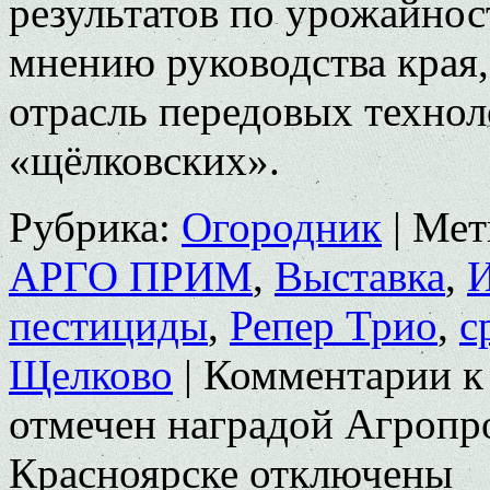
результатов по урожайнос
мнению руководства края, 
отрасль передовых технол
«щёлковских».
Рубрика:
Огородник
|
Мет
АРГО ПРИМ
,
Выставка
,
пестициды
,
Репер Трио
,
с
Щелково
|
Комментарии
к
отмечен наградой Агроп
Красноярске
отключены