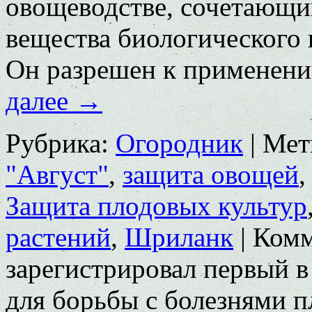
овощеводстве, сочетающи
вещества биологического
Он разрешен к применени
далее
→
Рубрика:
Огородник
|
Мет
"Август"
,
защита овощей
Защита плодовых культур
растений
,
Шриланк
|
Комм
зарегистрировал первый 
для борьбы с болезнями 