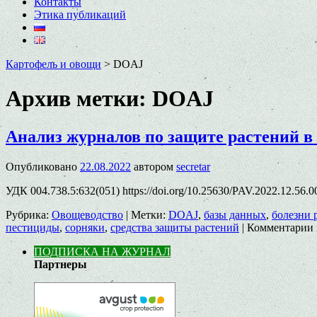
Контакты
Этика публикаций
Картофель и овощи
>
DOAJ
Архив метки:
DOAJ
Анализ журналов по защите растений в
Опубликовано
22.08.2022
автором
secretar
УДК 004.738.5:632(051) https://doi.org/10.25630/PAV.2022.12.56
Рубрика:
Овощеводство
|
Метки:
DOAJ
,
базы данных
,
болезни 
пестициды
,
сорняки
,
средства защиты растений
|
Комментарии
ПОДПИСКА НА ЖУРНАЛ
Партнеры