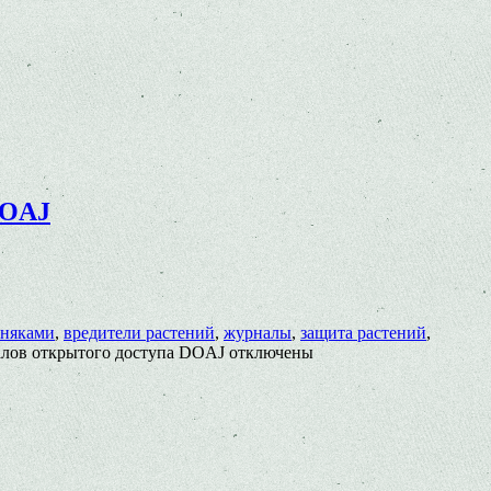
DOAJ
рняками
,
вредители растений
,
журналы
,
защита растений
,
алов открытого доступа DOAJ
отключены