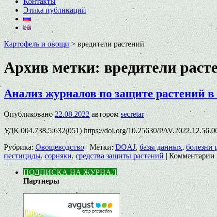
Контакты
Этика публикаций
Картофель и овощи
>
вредители растений
Архив метки:
вредители раст
Анализ журналов по защите растений в
Опубликовано
22.08.2022
автором
secretar
УДК 004.738.5:632(051) https://doi.org/10.25630/PAV.2022.12.56
Рубрика:
Овощеводство
|
Метки:
DOAJ
,
базы данных
,
болезни 
пестициды
,
сорняки
,
средства защиты растений
|
Комментарии
ПОДПИСКА НА ЖУРНАЛ
Партнеры