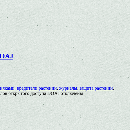
DOAJ
рняками
,
вредители растений
,
журналы
,
защита растений
,
алов открытого доступа DOAJ
отключены