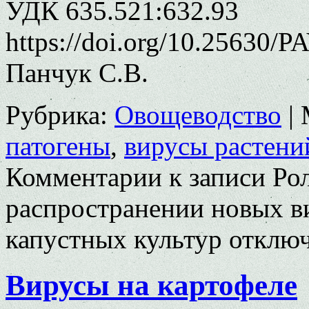
УДК 635.521:632.93
https://doi.org/10.25630/P
Панчук С.В.
Рубрика:
Овощеводство
|
патогены
,
вирусы растени
Комментарии
к записи Ро
распространении новых в
капустных культур
отклю
Вирусы на картофеле