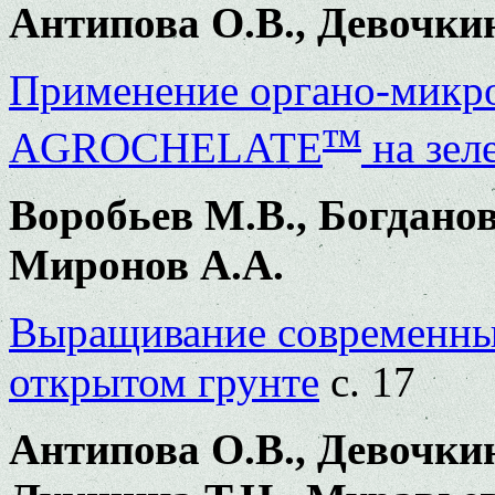
Антипова О.В., Девочки
Применение органо-микро
тм
AGROCHELATE
на зел
Воробьев М.В., Богданов
Миронов А.А.
Выращивание современных
открытом грунте
с. 17
Антипова О.В., Девочкин