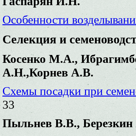
Гаспарян И.Н.
Особенности возделывани
Селекция и семеноводс
Косенко М.А., Ибрагимб
А.Н.,Корнев А.В.
Схемы посадки при семен
33
Пыльнев В.В., Березкин