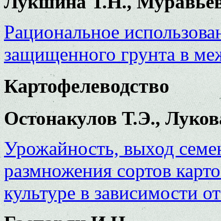
Лукшина Т.Н., Муравье
Рациональное использова
защищенного грунта в ме
Картофелеводство
Остонакулов Т.Э., Луков
Урожайность, выход семе
размножения сортов карт
культуре в зависимости о