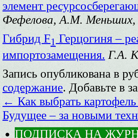
элемент ресурсосберегаю
Фефелова, А.М. Меньших, 
Гибрид F
Герцогиня – р
1
импортозамещения.
Г.А. 
Запись опубликована в р
содержание
. Добавьте в 
←
Как выбрать картофель
Будущее – за новыми тех
ПОДПИСКА НА ЖУР