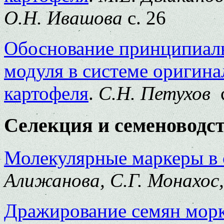
О.Н. Ивашова
с. 26
Обоснование принципиаль
модуля в системе оригина
картофеля
.
С.Н. Петухов
Селекция и семеноводс
Молекулярные маркеры в с
Алижанова, С.Г. Монахос,
Дражирование семян морк