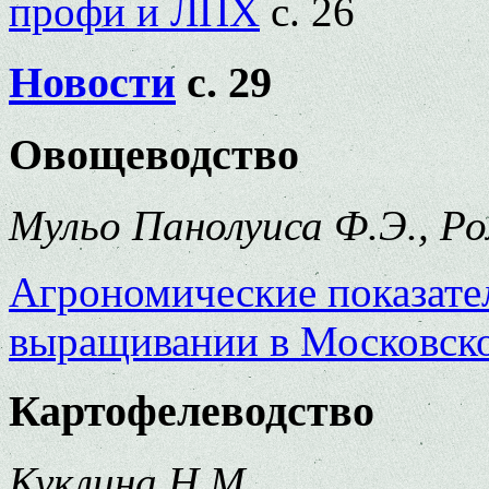
профи и ЛПХ
с. 26
Новости
с. 29
Овощеводство
Мульо Панолуиса Ф.Э., Ро
Агрономические показате
выращивании в Московско
Картофелеводство
Куклина Н.М.