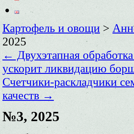
Картофель и овощи
>
Анн
2025
←
Двухэтапная обработка
ускорит ликвидацию борщ
Счетчики-раскладчики се
качеств
→
№3, 2025