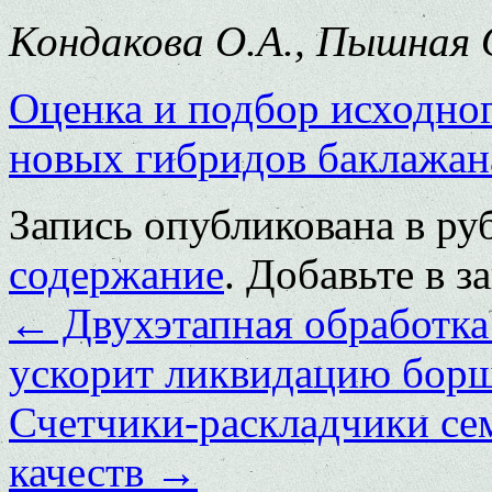
Кондакова О.А., Пышная О
Оценка и подбор исходног
новых гибридов баклажан
Запись опубликована в р
содержание
. Добавьте в 
←
Двухэтапная обработка
ускорит ликвидацию борщ
Счетчики-раскладчики се
качеств
→