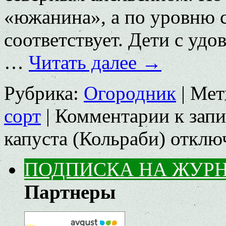
«южанина», а по уровню 
соответствует. Дети с удо
…
Читать далее
→
Рубрика:
Огородник
|
Мет
сорт
|
Комментарии
к зап
капуста (Кольраби)
отклю
ПОДПИСКА НА ЖУР
Партнеры