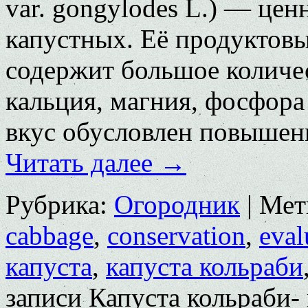
var. gongylodes L.) — цен
капустных. Её продуктовы
содержит большое количе
кальция, магния, фосфора
вкус обусловлен повыше
Читать далее
→
Рубрика:
Огородник
|
Мет
cabbage
,
conservation
,
eval
капуста
,
капуста кольраби
записи Капуста кольраби-