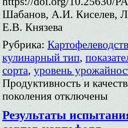
https://doi.org/10.25630/P
Шабанов, А.И. Киселев, Л
Е.В. Князева
Рубрика:
Картофелеводст
кулинарный тип
,
показате
сорта
,
уровень урожайнос
Продуктивность и качеств
поколения
отключены
Результаты испытани