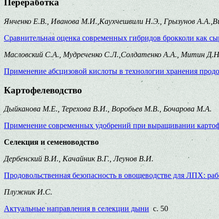
Переработка
Янченко Е.В., Иванова М.И.,Каухчешвили Н.Э., Грызунов А.А.,Ви
Сравнительная оценка современных гибридов брокколи как сы
Масловский С.А., Мудреченко С.Л.,Солдатенко А.А., Митин Д.
Применение абсцизовой кислоты в технологии хранения продо
Картофелеводство
Дыйканова М.Е., Терехова В.И., Воробьев М.В., Бочарова М.А.
Применение современных удобрений при выращивании картофе
Селекция и семеноводство
Дербенский В.И., Качайник В.Г., Леунов В.И.
Продовольственная безопасность в овощеводстве для ЛПХ: р
Плужник И.С.
Актуальные направления в селекции дыни
с. 50