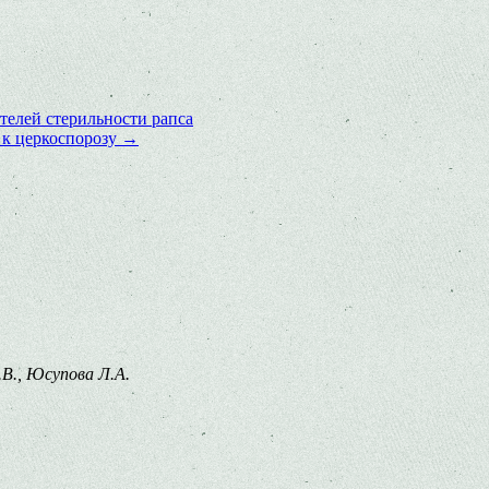
елей стерильности рапса
 к церкоспорозу
→
.В., Юсупова Л.А.