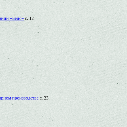
ании «Бейо»
с. 12
варном производстве
с. 23