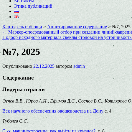
Контакты
Этика публикаций
Картофель и овощи
>
Аннотированное содержание
>
№7, 2025
←
Маркер-опосредованный отбор при создании линий-закрепит
Подбор исходного материала свеклы столовой на устойчивость
№7, 2025
Опубликовано
22.12.2025
автором
admin
Содержание
Лидеры отрасли
Огнев В.В., Юров А.И., Ефимов Д.С., Соснов В.С., Котлярова О
Век научного обеспечения овощеводства на Дону
с. 4
Туболев С.С.
С.-х. машиностроение: как выйти из кризиса?
с. 8