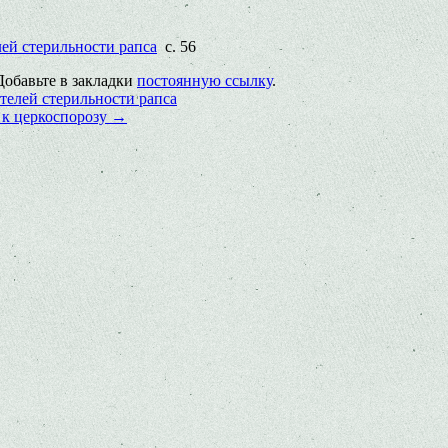
ей стерильности рапса
с. 56
 Добавьте в закладки
постоянную ссылку
.
елей стерильности рапса
 к церкоспорозу
→