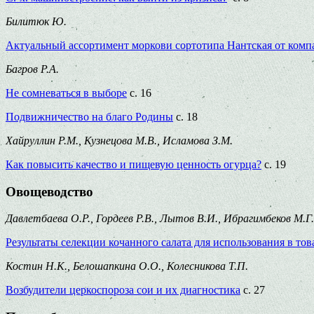
Билитюк Ю.
Актуальный ассортимент моркови сортотипа Нантская от комп
Багров Р.А.
Не сомневаться в выборе
с. 16
Подвижничество на благо Родины
с. 18
Хайруллин Р.М., Кузнецова М.В., Исламова З.М.
Как повысить качество и пищевую ценность огурца?
с. 19
Овощеводство
Давлетбаева О.Р., Гордеев Р.В., Лытов В.И., Ибрагимбеков М.Г.
Результаты селекции кочанного салата для использования в то
Костин Н.К., Белошапкина О.О., Колесникова Т.П.
Возбудители церкоспороза сои и их диагностика
с. 27