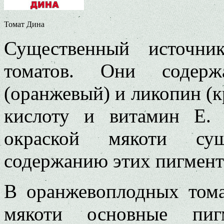
Томат Дина
Существенный источни
томатов. Они содержа
(оранжевый) и ликопин (к
кислоту и витамин Е.
окраской мякоти сущ
содержанию этих пигмент
В оранжевоплодных тома
мякоти основные пи