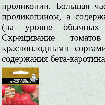
проликопин. Большая ча
проликопином, а содерж
(на уровне обычных 
Скрещивание томато
красноплодными сорта
содержания бета-каротина