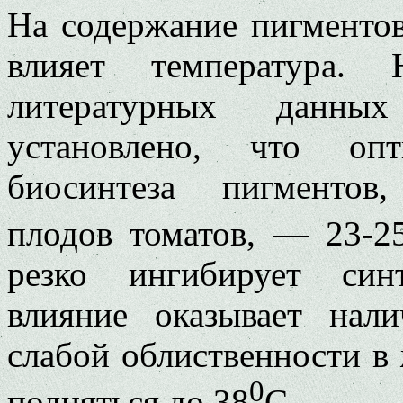
На содержание пигментов
влияет температура.
литературных данн
установлено, что опт
биосинтеза пигментов
плодов томатов, — 23-2
резко ингибирует син
влияние оказывает нал
слабой облиственности в
0
подняться до 38
С.