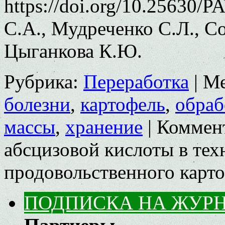
https://doi.org/10.25630/
С.А., Мудреченко С.Л., С
Цыганкова К.Ю.
Рубрика:
Переработка
|
Ме
болезни
,
картофель
,
обраб
массы
,
хранение
|
Коммен
абсцизовой кислоты в тех
продовольственного карт
ПОДПИСКА НА ЖУР