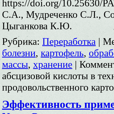
https://doi.org/10.25630/
С.А., Мудреченко С.Л., С
Цыганкова К.Ю.
Рубрика:
Переработка
|
Ме
болезни
,
картофель
,
обраб
массы
,
хранение
|
Коммен
абсцизовой кислоты в тех
продовольственного карт
Эффективность приме