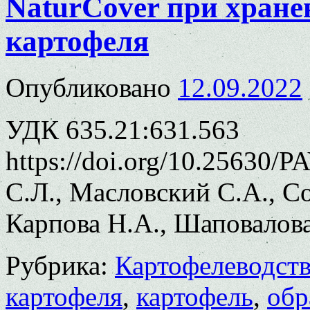
NaturCover при хране
картофеля
Опубликовано
12.09.2022
УДК 635.21:631.563
https://doi.org/10.25630/
С.Л., Масловский С.А., Со
Карпова Н.А., Шаповалов
Рубрика:
Картофелеводст
картофеля
,
картофель
,
обр