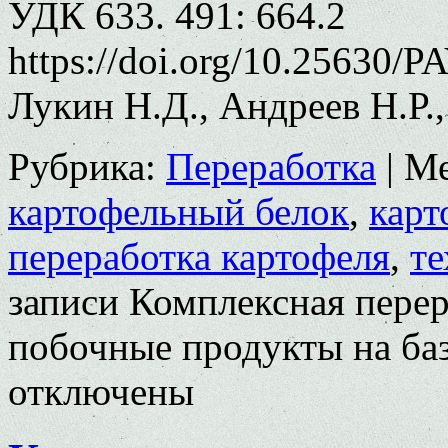
УДК 633. 491: 664.2
https://doi.org/10.25630/P
Лукин Н.Д., Андреев Н.Р.
Рубрика:
Переработка
|
Ме
картофельный белок
,
карт
переработка картофеля
,
те
записи Комплексная перер
побочные продукты на ба
отключены