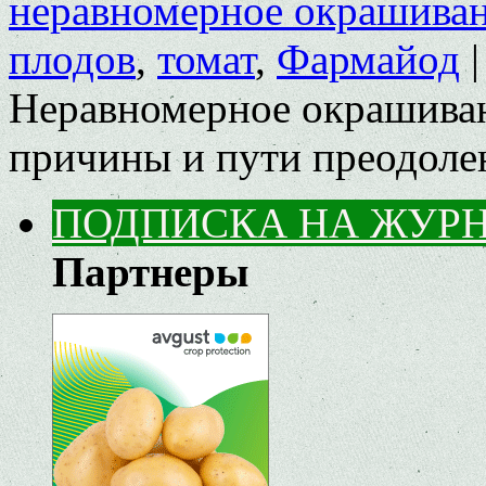
неравномерное окрашиван
плодов
,
томат
,
Фармайод
|
Неравномерное окрашиван
причины и пути преодоле
ПОДПИСКА НА ЖУР
Партнеры