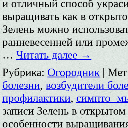
и отличный способ украси
выращивать как в открытом
Зелень можно использоват
ранневесенней или промеж
…
Читать далее
→
Рубрика:
Огородник
|
Мет
болезни
,
возбудители бол
профилактики
,
симпто¬м
записи Зелень в открытом
особенности выращивани