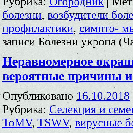
Рубрика:
Огородник
|
Мет
болезни
,
возбудители бол
профилактики
,
симпто- м
записи Болезни укропа (Ча
Неравномерное окраш
вероятные причины и
Опубликовано
16.10.2018
Рубрика:
Селекция и семе
ToMV
,
TSWV
,
вирусные б