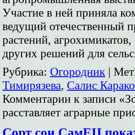
Участие в ней приняла к
ведущий отечественный п
растений, агрохимикатов,
других решений для сельс
Рубрика:
Огородник
|
Мет
Тимирязева
,
Салис Карако
Комментарии
к записи «З
расставляет аграрные при
Сорт сои СамЕЦ пока