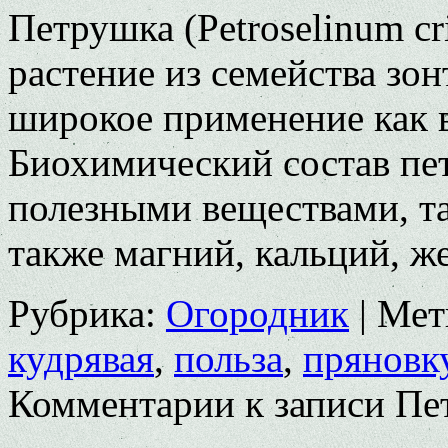
Петрушка (Petroselinum c
растение из семейства зо
широкое применение как в
Биохимический состав пе
полезными веществами, та
также магний, кальций, 
Рубрика:
Огородник
|
Мет
кудрявая
,
польза
,
пряновк
Комментарии
к записи Пе