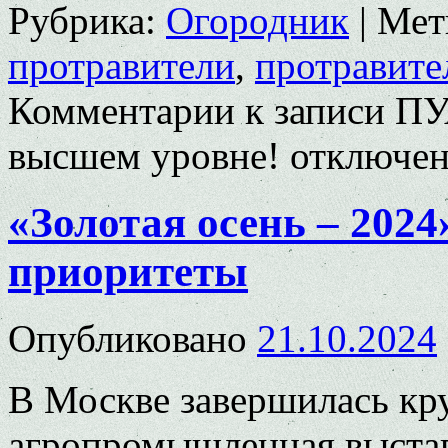
Рубрика:
Огородник
|
Мет
протравители
,
протравите
Комментарии
к записи ПУ
высшем уровне!
отключе
«Золотая осень – 202
приоритеты
Опубликовано
21.10.2024
В Москве завершилась кр
агропромышленная выставк