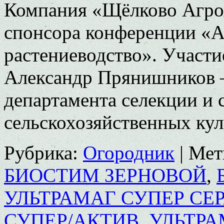
Компания «Щёлково Агрох
спонсора конференции «А
растениеводство». Участи
Александр Прянишников – д
департамента селекции и 
сельскохозяйственных ку
Рубрика:
Огородник
|
Мет
БИОСТИМ ЗЕРНОВОЙ
,
УЛЬТРАМАГ СУПЕР СЕР
СУПЕР/АКТИВ
,
УЛЬТРА