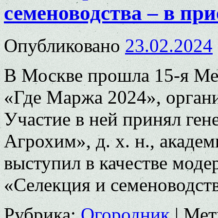
семеноводства – в пр
Опубликовано
23.02.2024
В Москве прошла 15-я М
«Где Маржа 2024», орган
Участие в ней принял ге
Агрохим», д. х. н., акаде
выступил в качестве модер
«Селекция и семеноводст
Рубрика:
Огородник
|
Мет