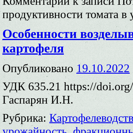
Комментарии
к записи По
продуктивности томата в
Особенности возделыв
картофеля
Опубликовано
19.10.2022
УДК 635.21 https://doi.or
Гаспарян И.Н.
Рубрика:
Картофелеводст
урожайность
,
фракционны