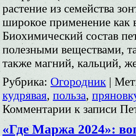
растение из семейства зо
широкое применение как в
Биохимический состав пе
полезными веществами, та
также магний, кальций, 
Рубрика:
Огородник
|
Мет
кудрявая
,
польза
,
пряновк
Комментарии
к записи Пе
«Где Маржа 2024»: во