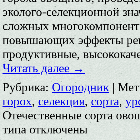
эколого-селекци­онной зн
сложных многокомпонентн
повышающих эффекты рек
продуктивные, высоко­кач
Читать далее
→
Рубрика:
Огородник
|
Мет
горох
,
селекция
,
сорта
,
ур
Отечественные сорта ово
типа
отключены