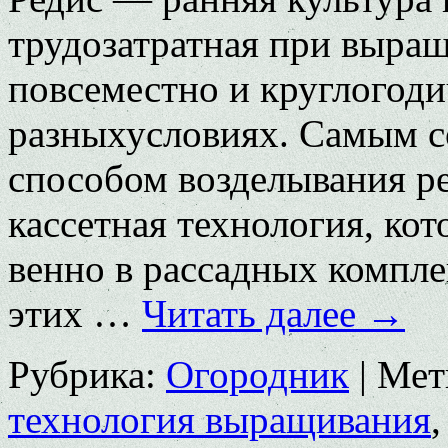
трудо­затратная при выра
повсеместно и круглогоди
разныхусловиях. Самым
спо­собом возделывания ре
кассетная технология, ко
венно в рассадных компле
этих …
Читать далее
→
Рубрика:
Огородник
|
Мет
технология выращивания