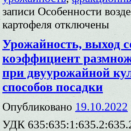
записи Особенности возд
картофеля
отключены
Урожайность, выход 
коэффициент размнож
при двуурожайной кул
способов посадки
Опубликовано
19.10.2022
УДК 635:635:1:635.2:635.